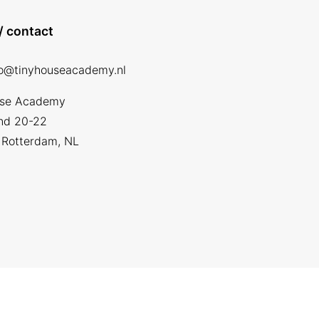
/ contact
fo@tinyhouseacademy.nl
use Academy
nd 20-22
Rotterdam, NL