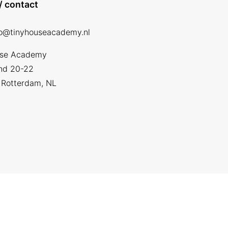
/ contact
fo@tinyhouseacademy.nl
use Academy
nd 20-22
Rotterdam, NL