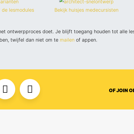
 de lesmodules
Bekijk huisjes medecursisten
r het ontwerpproces doet. Je blijft toegang houden tot alle
en, twijfel dan niet om te
mailen
of appen.
OF JOIN 