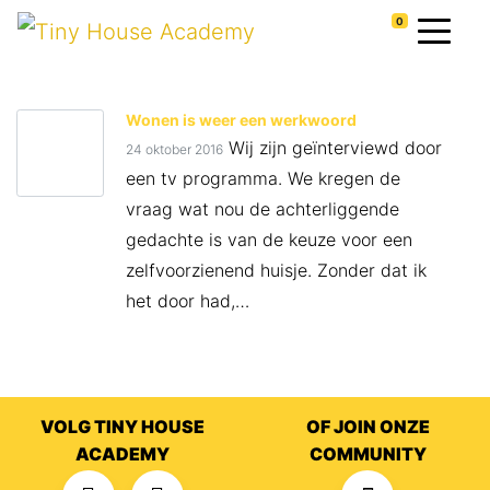
0
Wonen is weer een werkwoord
Wij zijn geïnterviewd door
24 oktober 2016
een tv programma. We kregen de
vraag wat nou de achterliggende
gedachte is van de keuze voor een
zelfvoorzienend huisje. Zonder dat ik
het door had,…
VOLG TINY HOUSE
OF JOIN ONZE
ACADEMY
COMMUNITY