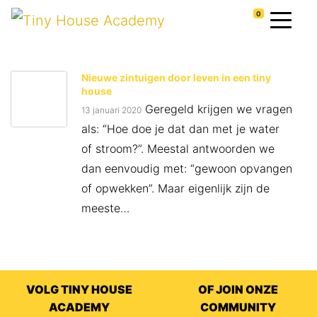
0
Nieuwe zintuigen door leven in een tiny
house
Geregeld krijgen we vragen
13 januari 2020
als: “Hoe doe je dat dan met je water
of stroom?”. Meestal antwoorden we
dan eenvoudig met: “gewoon opvangen
of opwekken”. Maar eigenlijk zijn de
meeste…
VOLG TINY HOUSE
OF JOIN ONZE
ACADEMY
COMMUNITY