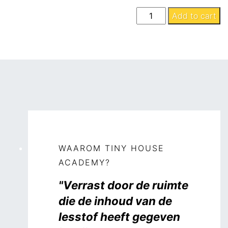
Water
Add to cart
en
waterzuivering
quantity
WAAROM TINY HOUSE
ACADEMY?
"Verrast door de ruimte
die de inhoud van de
lesstof heeft gegeven