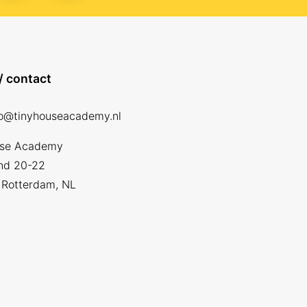
/ contact
fo@tinyhouseacademy.nl
use Academy
nd 20-22
Rotterdam, NL