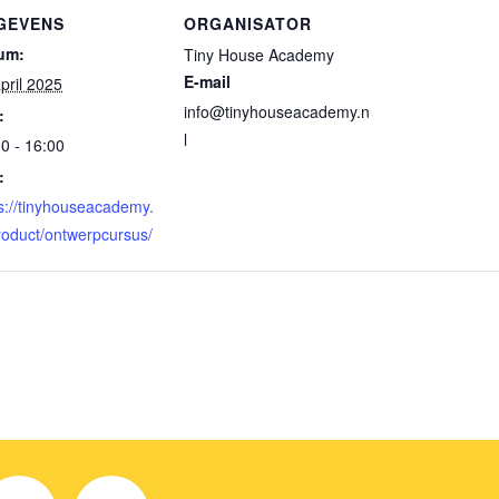
GEVENS
ORGANISATOR
um:
Tiny House Academy
E-mail
pril 2025
info@tinyhouseacademy.n
:
l
0 - 16:00
:
s://tinyhouseacademy.
roduct/ontwerpcursus/