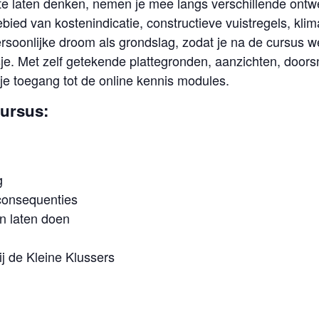
x te laten denken, nemen je mee langs verschillende ontw
gebied van kostenindicatie, constructieve vuistregels, kl
 persoonlijke droom als grondslag, zodat je na de cursus
e. Met zelf getekende plattegronden, aanzichten, doors
je toegang tot de online kennis modules.
cursus:
g
consequenties
an laten doen
j de Kleine Klussers