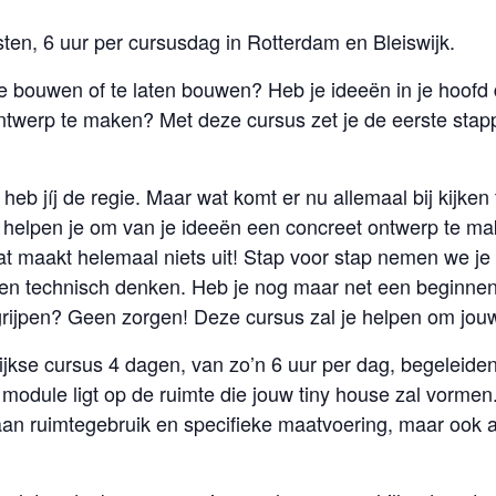
sten, 6 uur per cursusdag in Rotterdam en Bleiswijk.
e bouwen of te laten bouwen? Heb je ideeën in je hoofd d
ntwerp te maken? Met deze cursus zet je de eerste stappe
 heb jíj de regie. Maar wat komt er nu allemaal bij kijke
helpen je om van je ideeën een concreet ontwerp te ma
at maakt helemaal niets uit! Stap voor stap nemen we je
r en technisch denken. Heb je nog maar net een beginn
rijpen? Geen zorgen! Deze cursus zal je helpen om jouw
ijkse cursus 4 dagen, van zo’n 6 uur per dag, begeleiden
module ligt op de ruimte die jouw tiny house zal vorme
j aan ruimtegebruik en specifieke maatvoering, maar ook 