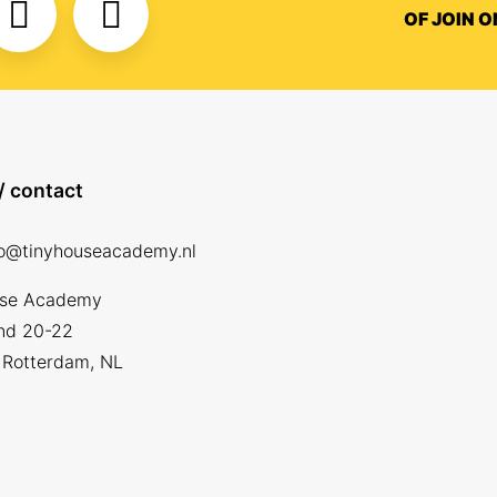
OF JOIN 
/ contact
fo@tinyhouseacademy.nl
use Academy
nd 20-22
Rotterdam, NL