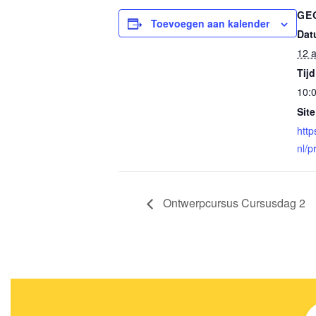
GE
Toevoegen aan kalender
Dat
12 a
Tijd
10:0
Site
http
nl/p
Ontwerpcursus Cursusdag 2