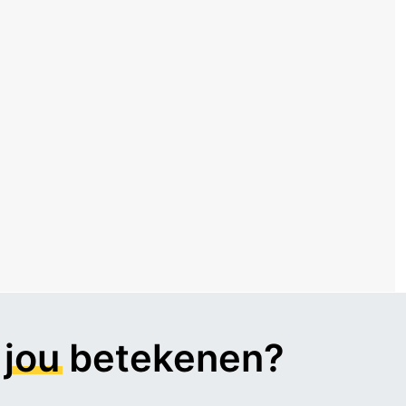
r
jou
betekenen?